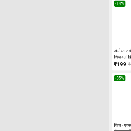
-14
%
ॲग्रोस्टार 
थियाक्लोप्
₹1199
₹
-35
%
किल- एक्स