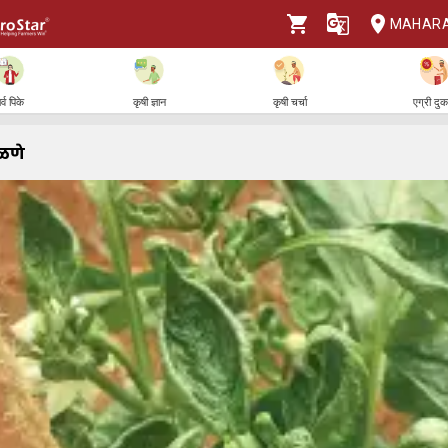
MAHAR
र्व पिके
कृषी ज्ञान
कृषी चर्चा
एग्री दु
ाळणे