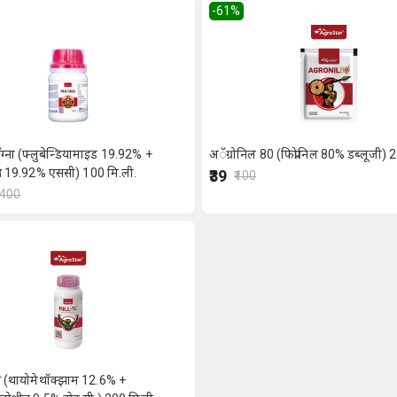
-61
%
मॅग्ना (फ्लुबेन्डियामाइड 19.92% +
अॅग्रोनिल 80 (फिप्रोनिल 80% डब्लूजी) 2 ग
रिड 19.92% एससी) 100 मि.ली.
₹39
₹100
1400
 (थायोमेथॉक्झाम 12.6% +