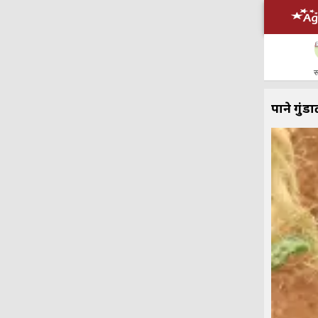
स
पाने गुंड