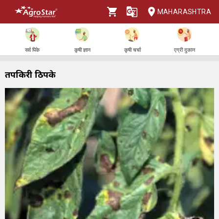
MAHARASHTRA
सर्व पिके
कृषी ज्ञान
कृषी चर्चा
एग्री दुकान
तपकिरी ठिपके