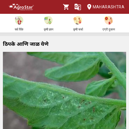
MAHARASHTRA
सर्व पिके
कृषी ज्ञान
कृषी चर्चा
एग्री दुकान
ठिपके आणि जाळी येणे