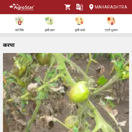
MAHARASHTRA
सर्व पिके
कृषी ज्ञान
कृषी चर्चा
एग्री दुकान
करपा