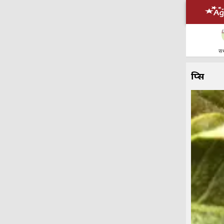
सभ
थ्रिप्स