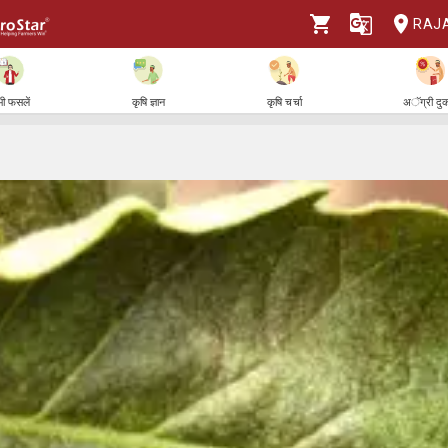
RAJ
ी फसलें
कृषि ज्ञान
कृषि चर्चा
अॅग्री दु