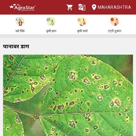
MAHARASHTRA
सर्व पिके
कृषी ज्ञान
कृषी चर्चा
एग्री दुकान
पानावर डाग