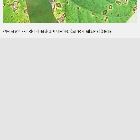
दुय्यम लक्षणे - या रोगाचे काळे डाग पानांवर; देठावर व खोडावर दिसतात.