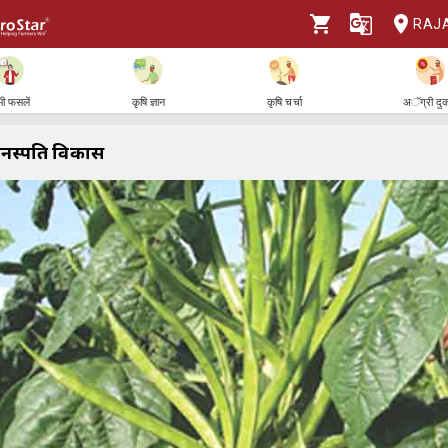
RAJ
ी फसलें
कृषि ज्ञान
कृषि चर्चा
अॅग्री दु
वनस्पति विकास