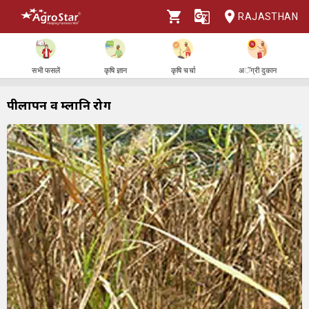
RAJASTHAN
सभी फसलें
कृषि ज्ञान
कृषि चर्चा
अॅग्री दुकान
पीलापन व म्लानि रोग