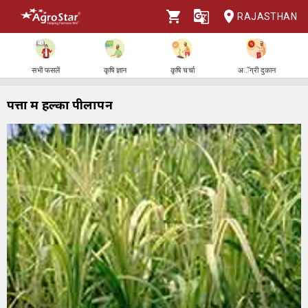
RAJASTHAN
सभी फसलें
कृषि ज्ञान
कृषि चर्चा
अॅग्री दुकान
पत्तों में हल्का पीलापन