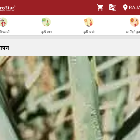
RAJ
ी फसलें
कृषि ज्ञान
कृषि चर्चा
अॅग्री दु
ापन