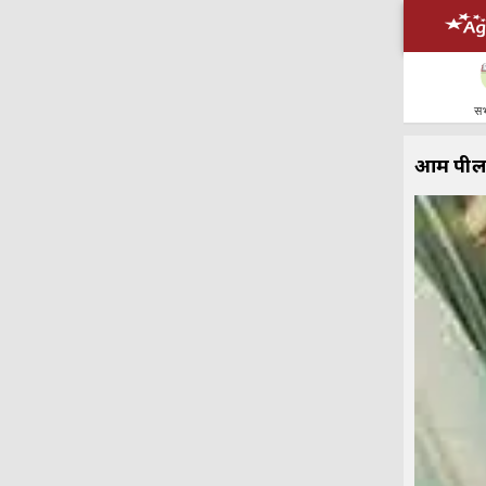
सभ
आम पील