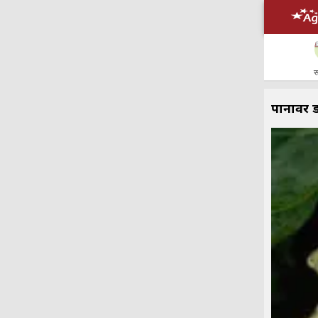
स
पानावर 