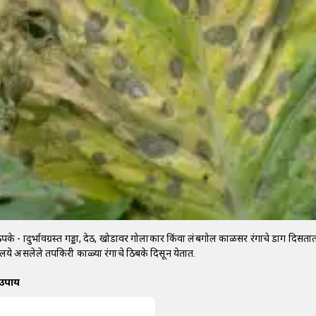
पके - प्रादुर्भावग्रस्त गड्डा, देठ, खोडावर गोलाकार किंवा लंबगोल काळसर रंगाचे डाग दिसता
े असलेले तपकिरी काळ्या रंगाचे ठिबके दिसून येतात.
 उपाय