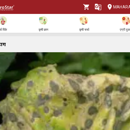
MAHAR
र्व पिके
कृषी ज्ञान
कृषी चर्चा
एग्री दु
डाग