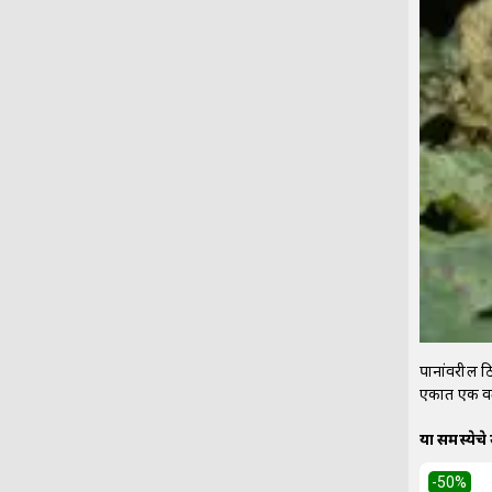
पानांवरील ठि
एकात एक वलय
या समस्येचे
-50
%