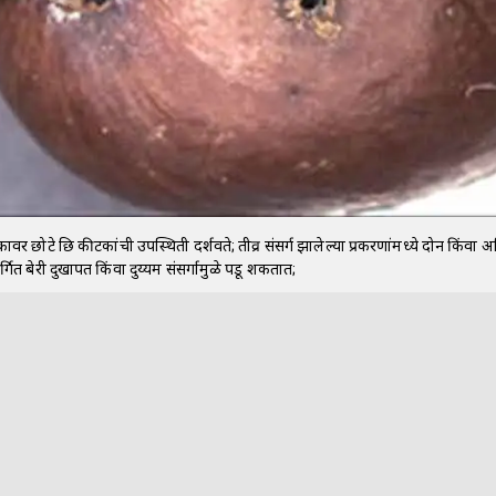
ावर छोटे छिद्र कीटकांची उपस्थिती दर्शवते; तीव्र संसर्ग झालेल्या प्रकरणांमध्ये दोन किंवा अधि
गित बेरी दुखापत किंवा दुय्यम संसर्गामुळे पडू शकतात;