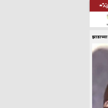
स
झाडाच्या 