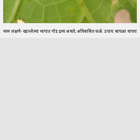
दुय्यम लक्षणे- खाल्लेल्या भागात गोड द्रव्य असते; अविकसित फळे. उपाय: सापळा वापरा