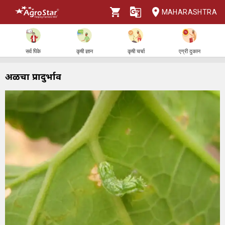
MAHARASHTRA
सर्व पिके
कृषी ज्ञान
कृषी चर्चा
एग्री दुकान
अळीचा प्रादुर्भाव