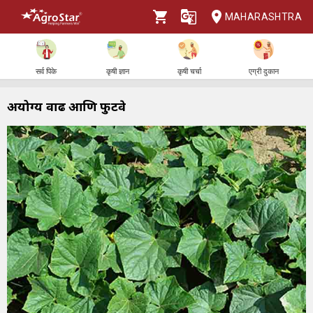
MAHARASHTRA
सर्व पिके
कृषी ज्ञान
कृषी चर्चा
एग्री दुकान
अयोग्य वाढ आणि फुटवे