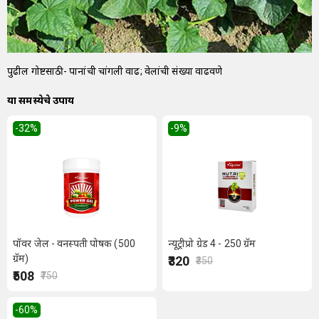
पुढील गोष्टींसाठी- पानांची चांगली वाढ; वेलांची संख्या वाढवणे
या समस्येचे उपाय
-32
%
-9
%
पॉवर जेल - वनस्पती पोषक (500
न्यूट्रीप्रो ग्रेड 4 - 250 ग्रॅम
ग्रॅम)
₹320
₹350
₹508
₹750
-60
%