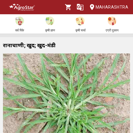
MAHARASHTRA
सर्व पिके
कृषी ज्ञान
कृषी चर्चा
एग्री दुकान
रानाचाणी; खुर्द; खुर्द-मंडी