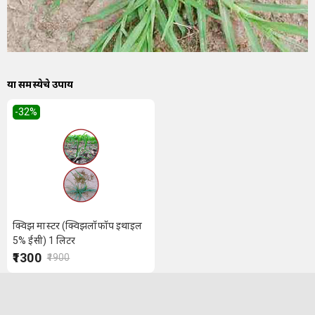
या समस्येचे उपाय
-32
%
क्विझ मास्टर (क्विझलॉफॉप इथाइल
5% ईसी) 1 लिटर
₹1300
₹1900