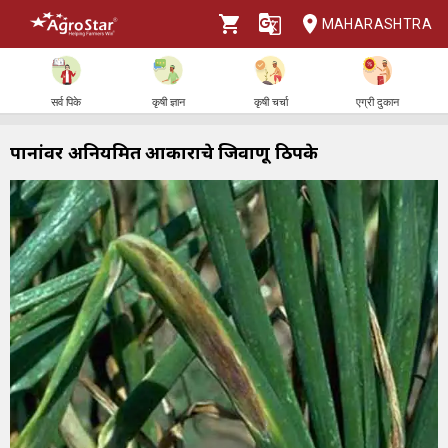
MAHARASHTRA
सर्व पिके
कृषी ज्ञान
कृषी चर्चा
एग्री दुकान
पानांवर अनियमित आकाराचे जिवाणू ठिपके