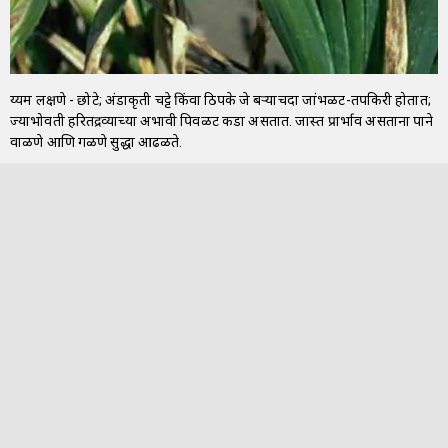
दुय्यम लक्षणे - छोटे; अंडाकृती चट्टे किंवा ठिपके जे बऱ्याचदा जांभळट-तपकिरी होतात;
ज्याभोवती हरितद्रव्याच्या अभावी पिवळट कडा असतात. जास्त प्रादुर्भाव असताना पाने
वाळणे आणि गळणे सुद्धा आढळते.