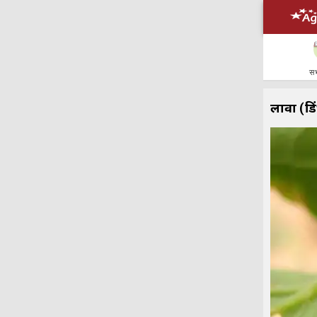
सभ
लार्वा (ड