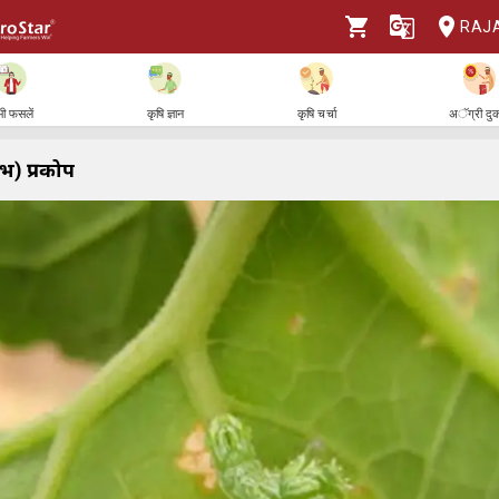
RAJ
ी फसलें
कृषि ज्ञान
कृषि चर्चा
अॅग्री दु
िंभ) प्रकोप