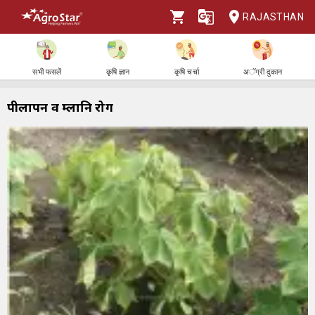
RAJASTHAN
सभी फसलें
कृषि ज्ञान
कृषि चर्चा
अॅग्री दुकान
पीलापन व म्लानि रोग