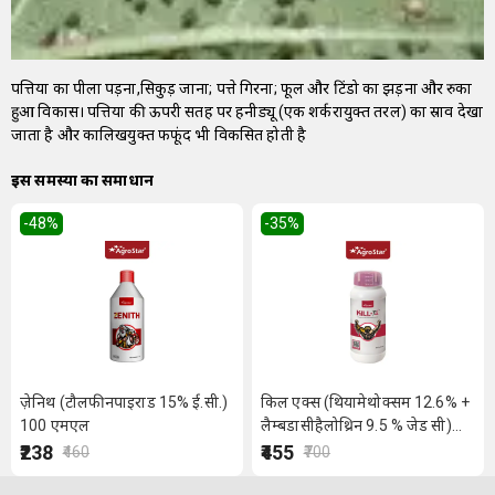
पत्तियों का पीला पड़ना,सिकुड़ जाना; पत्ते गिरना; फूल और टिंडो का झड़ना और रुका
हुआ विकास। पत्तियों की ऊपरी सतह पर हनीड्यू (एक शर्करायुक्त तरल) का स्राव देखा
जाता है और कालिखयुक्त फफूंद भी विकसित होती है
इस समस्या का समाधान
-48
%
-35
%
ज़ेनिथ (टौलफीनपाइराड 15% ई.सी.)
किल एक्स (थियामेथोक्सम 12.6% +
100 एमएल
लैम्बडासीहैलोथ्रिन 9.5 % जेड सी)
200 मिली
₹238
₹455
₹460
₹700