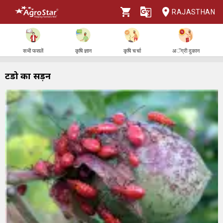
RAJASTHAN
सभी फसलें
कृषि ज्ञान
कृषि चर्चा
अॅग्री दुकान
टिंडो का सड़न