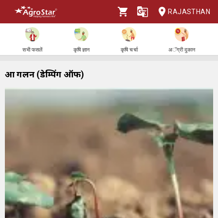
RAJASTHAN
सभी फसलें
कृषि ज्ञान
कृषि चर्चा
अॅग्री दुकान
आद्र गलन (डेम्पिंग ऑफ)