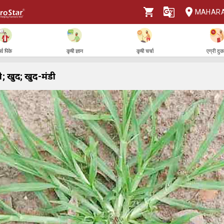
MAHAR
र्व पिके
कृषी ज्ञान
कृषी चर्चा
एग्री दु
खुर्द; खुर्द-मंडी