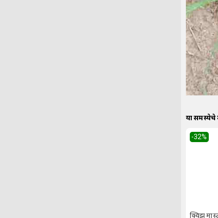
या समस्येचे
-32
%
क्विझ मास