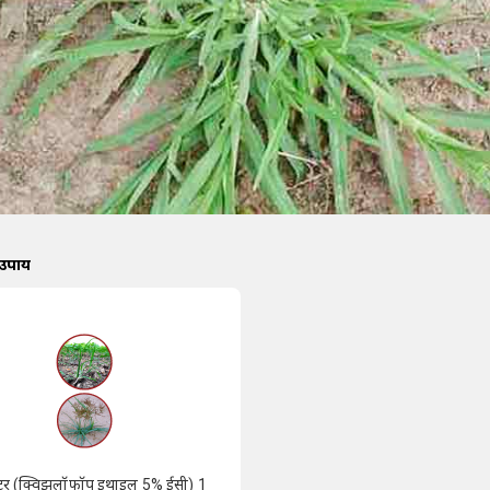
 उपाय
्टर (क्विझलॉफॉप इथाइल 5% ईसी) 1