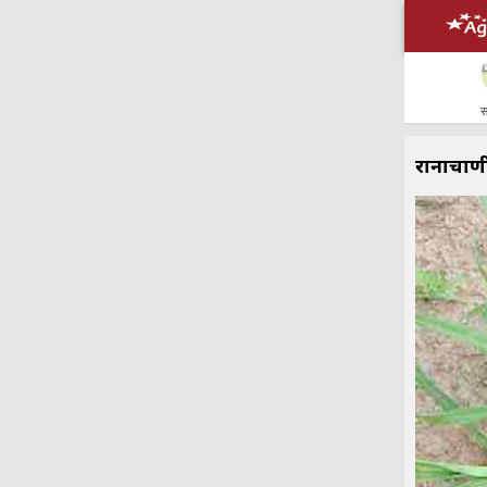
स
रानाचाणी; 