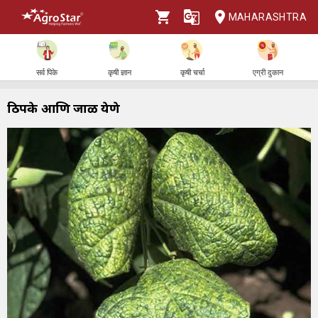
MAHARASHTRA
सर्व पिके
कृषी ज्ञान
कृषी चर्चा
एग्री दुकान
ठिपके आणि जाळी येणे