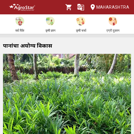
MAHARASHTRA
सर्व पिके
कृषी ज्ञान
कृषी चर्चा
एग्री दुकान
पानांचा अयोग्य विकास