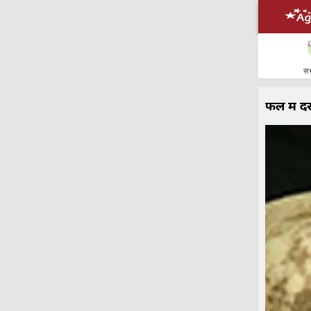
सभ
फल में द