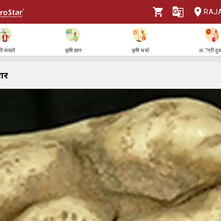
RAJ
ी फसलें
कृषि ज्ञान
कृषि चर्चा
अॅग्री दु
रार