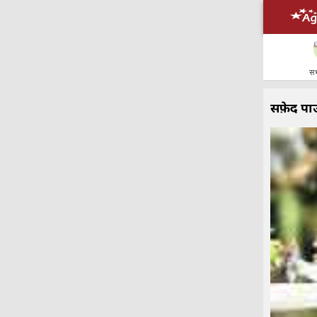
सभ
सफ़ेद पा