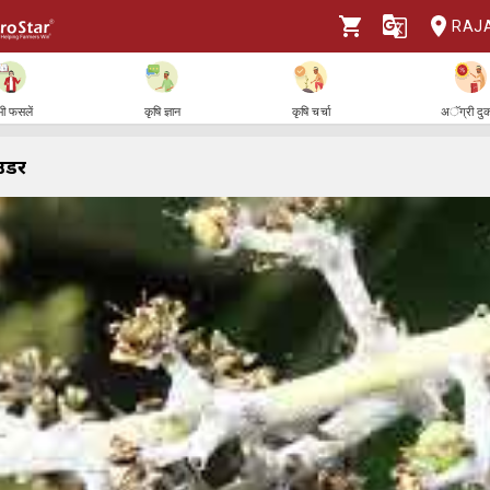
RAJ
ी फसलें
कृषि ज्ञान
कृषि चर्चा
अॅग्री दु
उडर