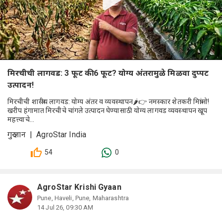
मिरचीची लागवड: 3 फूट की 6 फूट? योग्य अंतरामुळे मिळवा दुप्पट
उत्पादन!
मिरचीची शास्त्रीय लागवड: योग्य अंतर व व्यवस्थापन🌶️👉 नमस्कार शेतकरी मित्रांनो!
खरीप हंगामात मिरचीचे चांगले उत्पादन घेण्यासाठी योग्य लागवड व्यवस्थापन खूप
महत्त्वाचे...
गुरु ज्ञान | AgroStar India
54
0
AgroStar Krishi Gyaan
Pune, Haveli, Pune, Maharashtra
14 Jul 26, 09:30 AM