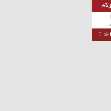
स
Click