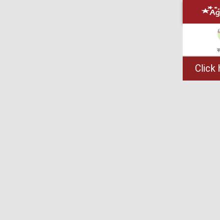
स
Click