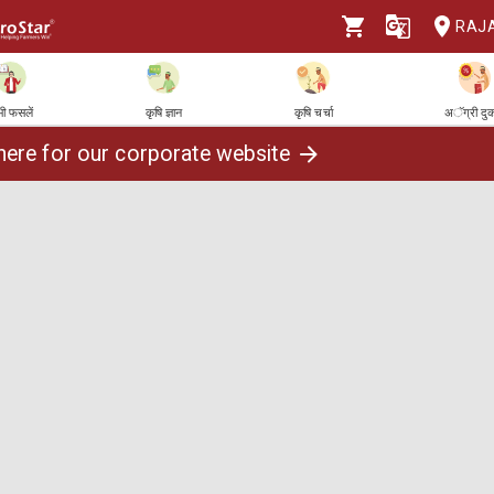
RAJ
ी फसलें
कृषि ज्ञान
कृषि चर्चा
अॅग्री दु
 here for our corporate website