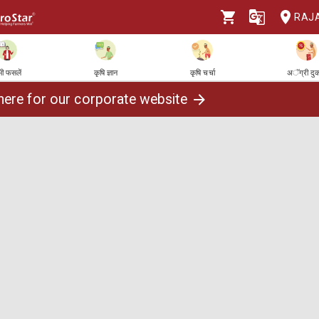
RAJ
ी फसलें
कृषि ज्ञान
कृषि चर्चा
अॅग्री दु
 here for our corporate website