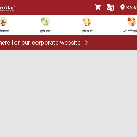
RAJ
ी फसलें
कृषि ज्ञान
कृषि चर्चा
अॅग्री दु
 here for our corporate website