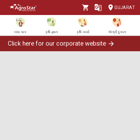
GUJARAT
બધા પાક
કૃષિ જ્ઞાન
કૃષિ ચર્ચા
એગ્રી દુકાન
Click here for our corporate website