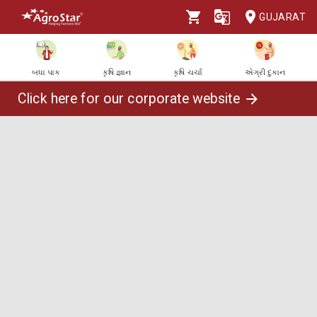
GUJARAT
બધા પાક
કૃષિ જ્ઞાન
કૃષિ ચર્ચા
એગ્રી દુકાન
Click here for our corporate website