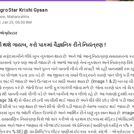
groStar Krishi Gyaan
une, Maharashtra
1 Jan 23, 06:30 AM
એગ્રોસ્ટાર
થશે ગાયબ, કરો પાકમાં વૈજ્ઞાનિક રીતે નિયંત્રણ !
માં સફેદમાખીને લીધે ખુબ નુકશાન થાય છે. અને જો આનું નિયંત્રણ સમયસરના કર
વાયરસનો પ્રશ્ન પણ આવી જાય છે.તો આજે આપણે તેના નુકશાન અને નિયંત્રણ વિષે
ં. આ જીવાત ના બચ્ચા અને પુખ્ત બંને પાનની નીચે ની સપાટી એ રહી પાનમાંથી રસ ચૂસ
પર પીળાશ પડતા ડાઘ પડે છે. આ જીવાત ના વધારે ઉપદ્રવને કારણે પાન પીળું પડી જ
સ અટકી જાય છે અને ઉત્પાદન પર માઠી અસર થાય છે. (Image 1 & 2) બચ્ચા ચ
નો સ્ત્રાવ કરે છે. જેની ઉપર કાળી ફૂગ લાગેલી જોવા મળે છે. જેના કારણે પાક નો વિક
વ થી પાનની નસો પીળી પડે છે અને બાકીનો ભાગ લીલો રહે છે. આ લક્ષણો દુરથી ત
age 3& 4) રોગીસ્ટ છોડની વધ ધીમી થઈ જાય છે અને ધીરે ધીરે છોડ પીળો પડી જાય
ી શીંગો પર પણ થાય છે અને શીંગો પીળી પડી જાય છે.તેમજ બરછટ થઈ જાય છે.
ારમાં ખુબ જ ઓછી કીમત ઉપજે છે અને આર્થિક રીતે ઘણું નુકસાન થાય છે. imag
રાસાયણિક નિયંત્રણ વિશે જો વાત કરીએ તો પ્રથમ છંટકાવમાં મેડ્રિડ (એસિટામી
્રામ અને જરૂર જણાય તો બીજા છંટકાવમાં એડોનિક્સ (પાયરિપ્રોકસીફેન ૫% +
રોન ૨૫ % SE) @ ૩૦ મિલિ/૧૫ લીટર પાણીમાં છંટકાવ કરવો. સંદર્ભ :- એગ્રોસ્ટાર