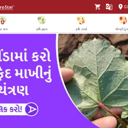
G
ા પાક
કૃષિ જ્ઞાન
કૃષિ ચર્ચા
એગ્રી દુ