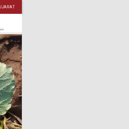
UJARAT
કાન