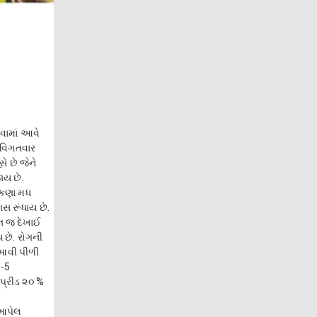
વામાં આવે
 વિગતવાર
ે છે જેને
ાય છે.
ીકણા મધ
ાસ રૂંધાય છે.
રત જ દેખાઈ
 છે. રોગની
 આવી પીળી
e-5
પ્રીડ ૨૦ %
 આપેલ