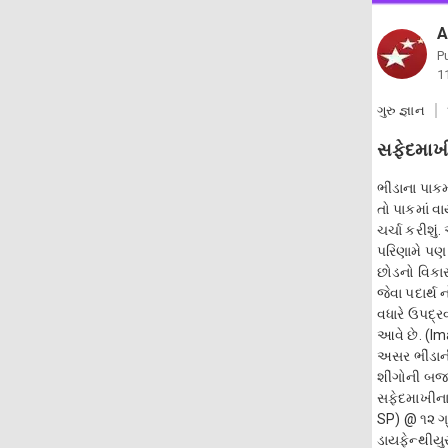
A
P
1
ગુરુ જ્ઞાન
સફેદમાખી 
ભીંડાના પાક
તો પાકમાં 
ચર્ચા કરીશુ
પરિણામે પણ 
છોડનો વિકા
જેવા પદાર્થ 
વધારે ઉપદ્ર
આવે છે. (Im
અસર ભીંડાન
શીંગોની બજ
સફેદમાખીના 
SP) @ ૧૨ ગ
ડાયફેન્થીયુ