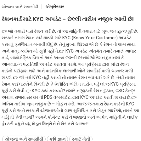
યોજના અને સબસીડી
એગ્રોસ્ટાર
રેશનકાર્ડ માટે KYC અપડેટ – છેલ્લી તારીખ નજીક આવી છે!
👉 જો તમારી પાસે રેશન કાર્ડ છે, તો આ માહિતી તમારા માટે ખૂબ જ મહત્વપૂર્ણ છે.
સરકારે તમામ રેશન કાર્ડ ધારકો માટે KYC (Know Your Customer) અપડેટ
કરાવવું ફરજિયાત બનાવી દીધું છે. તેનું મુખ્ય ઉદ્દેશ્ય એ છે કે રેશનનો લાભ સાચા
અને પાત્ર વ્યક્તિઓ સુધી પહોંચે.👉 KYC અપડેટ અંતર્ગત તમારે તમારું આધાર
કાર્ડ, બાયોમેટ્રિક વિગતો અને અન્ય જરૂરી દસ્તાવેજો રેશન દુકાનમાં કે
ઓનલાઈન પદ્ધતિથી અપડેટ કરાવવા પડશે. આ પ્રક્રિયા દ્વારા ખોટા રેશન
કાર્ડનો પર્દાફાશ થશે અને વાસ્તવિક લાભાર્થીઓને સબસિડીવાળો અનાજ મળી
શકશે.👉 જો તમે KYC નહીં કરાવો તો તમારું રેશન બંધ થઈ શકે છે. તેથી તમામ
રેશન કાર્ડ ધારકોને વિનંતી છે કે નિર્ધારિત અંતિમ તારીખ પહેલાં જ KYC પ્રક્રિયા
પૂર્ણ કરી લેવી.👉 KYC ક્યાં કરાવવી? તમારે નજીકની રેશન દુકાન, CSC કેન્દ્ર
અથવા રાજ્ય સરકારની PDS વેબસાઈટ દ્વારા KYC અપડેટ કરાવી શકાય છે.👉
અંતિમ તારીખ ખૂબ નજીક છે – મોડું ન કરો, આજ જ તમારા રેશન કાર્ડની KYC
પૂર્ણ કરો અને સરકારી યોજનાઓનો લાભ સુનિશ્ચિત કરો.ખેડૂત ભાઈઓ, તમને આ
માહિતી કેવી લાગી? અમને કોમેન્ટ કરી ને જણાવો અને આપેલ માહિતી ને લાઈક
👍 કરી વધુ ને વધુ ખેડૂત મિત્રોને ને શેર કરો.આભાર!
યોજના અને સબસીડી
કૃષિ જ્ઞાન
સ્માર્ટ ખેતી