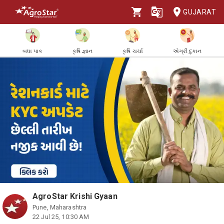
GUJARAT
બધા પાક
કૃષિ જ્ઞાન
કૃષિ ચર્ચા
એગ્રી દુકાન
AgroStar Krishi Gyaan
Pune, Maharashtra
22 Jul 25, 10:30 AM