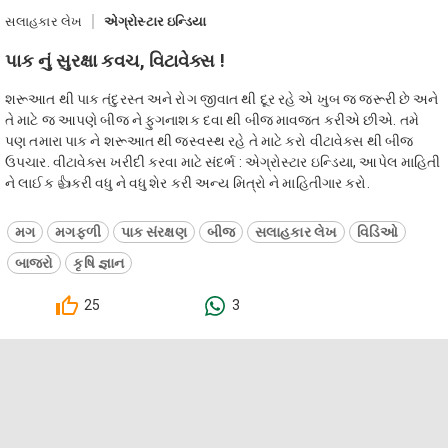
સલાહકાર લેખ
એગ્રોસ્ટાર ઇન્ડિયા
પાક નું સુરક્ષા કવચ, વિટાવેક્સ !
શરૂઆત થી પાક તંદુરસ્ત અને રોગ જીવાત થી દૂર રહે એ ખુબ જ જરૂરી છે અને
તે માટે જ આપણે બીજ ને ફુગનાશક દવા થી બીજ માવજત કરીએ છીએ. તમે
પણ તમારા પાક ને શરૂઆત થી જસ્વસ્થ રહે તે માટે કરો વીટાવેક્સ થી બીજ
ઉપચાર. વીટાવેક્સ ખરીદી કરવા માટે સંદર્ભ : એગ્રોસ્ટાર ઇન્ડિયા, આપેલ માહિતી
ને લાઈક 👍કરી વધુ ને વધુ શેર કરી અન્ય મિત્રો ને માહિતીગાર કરો.
મગ
મગફળી
પાક સંરક્ષણ
બીજ
સલાહકાર લેખ
વિડિઓ
બાજરો
કૃષિ જ્ઞાન
25
3