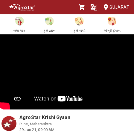
GUJARAT
બધા પાક
કૃષિ જ્ઞાન
કૃષિ ચર્ચા
એગ્રી દુકાન
AgroStar Krishi Gyaan
Pune, Maharashtra
29 Jan 21, 09:00 AM