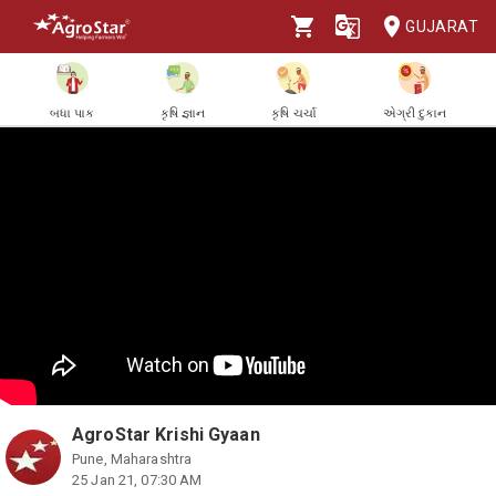
GUJARAT
બધા પાક
કૃષિ જ્ઞાન
કૃષિ ચર્ચા
એગ્રી દુકાન
AgroStar Krishi Gyaan
Pune, Maharashtra
25 Jan 21, 07:30 AM