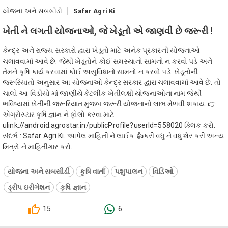
યોજના અને સબસીડી
Safar Agri Ki
ખેતી ને લગતી યોજનાઓ, જે ખેડૂતો એ જાણવી છે જરૂરી !
કેન્દ્ર અને રાજ્ય સરકારો દ્વારા ખેડૂતો માટે અનેક પ્રકારની યોજનાઓ
ચલાવવામાં આવે છે. જેથી ખેડૂતોને કોઈ સમસ્યાનો સામનો ન કરવો પડે અને
તેમને કૃષિ કાર્ય કરવામાં કોઈ અસુવિધાનો સામનો ન કરવો પડે. ખેડૂતોની
જરૂરિયાતો અનુસાર આ યોજનાઓ કેન્દ્ર સરકાર દ્વારા ચલાવવામાં આવે છે. તો
ચાલો આ વિડીયો માં જાણીયે કેટલીક ખેતીલક્ષી યોજનાઓના નામ જેથી
ભવિષ્યમાં ખેતીની જરૂરિયાત મુજબ જરૂરી યોજનાનો લાભ મેળવી શકાય. 👉
એગ્રોસ્ટાર કૃષિ જ્ઞાન ને ફોલો કરવા માટે
ulink://android.agrostar.in/publicProfile?userId=558020 ક્લિક કરો.
સંદર્ભ : Safar Agri Ki. આપેલ માહિતી ને લાઈક 👍કરી વધુ ને વધુ શેર કરી અન્ય
મિત્રો ને માહિતીગાર કરો.
યોજના અને સબસીડી
કૃષિ વાર્તા
પશુપાલન
વિડિઓ
ડ્રીપ ઇરીગેશન
કૃષિ જ્ઞાન
15
6