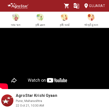
GUJARAT
બધા પાક
કૃષિ જ્ઞાન
કૃષિ ચર્ચા
એગ્રી દુકાન
AgroStar Krishi Gyaan
Pune, Maharashtra
22 Oct 21, 10:30 AM