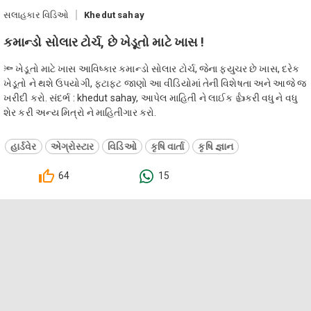
સલાહકાર વિડિઓ
Khedut sahay
કમાન્ડો સોલાર ટોર્ચ, છે ખેડૂતો માટે ખાસ !
🔦 ખેડૂતો માટે ખાસ આવિષ્કાર કમાન્ડો સોલાર ટોર્ચ, જેના ફ્યુચર છે ખાસ, દરેક
ખેડૂતો ને થશે ઉપયોગી, ફટાફટ જાણો આ વીડિયોમાં તેની વિશેષતા અને આજે જ
ખરીદી કરો. સંદર્ભ : khedut sahay, આપેલ માહિતી ને લાઈક 👍કરી વધુ ને વધુ
શેર કરી અન્ય મિત્રો ને માહિતીગાર કરો.
હાર્ડવેર
એગ્રોસ્ટાર
વિડિઓ
કૃષિ વાર્તા
કૃષિ જ્ઞાન
64
15