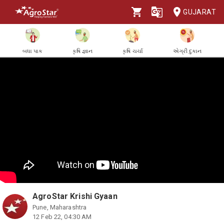
GUJARAT
બધા પાક
કૃષિ જ્ઞાન
કૃષિ ચર્ચા
એગ્રી દુકાન
AgroStar Krishi Gyaan
Pune, Maharashtra
12 Feb 22, 04:30 AM