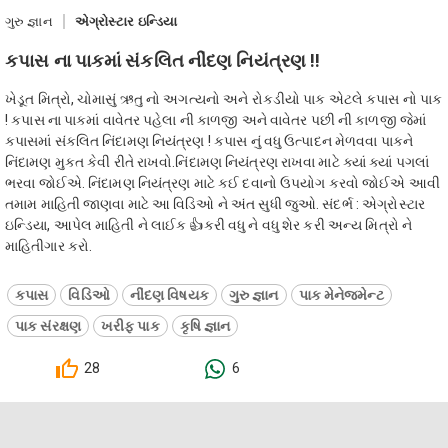
ગુરુ જ્ઞાન
એગ્રોસ્ટાર ઇન્ડિયા
કપાસ ના પાકમાં સંકલિત નીંદણ નિયંત્રણ !!
ખેડૂત મિત્રો, ચોમાસું ઋતુ નો અગત્યનો અને રોકડીયો પાક એટલે કપાસ નો પાક
! કપાસ ના પાકમાં વાવેતર પહેલા ની કાળજી અને વાવેતર પછી ની કાળજી જેમાં
કપાસમાં સંકલિત નિંદામણ નિયંત્રણ ! કપાસ નું વધુ ઉત્પાદન મેળવવા પાકને
નિંદામણ મુકત કેવી રીતે રાખવો.નિંદામણ નિયંત્રણ રાખવા માટે ક્યાં ક્યાં પગલાં
ભરવા જોઈએ. નિંદામણ નિયંત્રણ માટે કઈ દવાનો ઉપયોગ કરવો જોઈએ આવી
તમામ માહિતી જાણવા માટે આ વિડિઓ ને અંત સુધી જુઓ. સંદર્ભ : એગ્રોસ્ટાર
ઇન્ડિયા, આપેલ માહિતી ને લાઈક 👍કરી વધુ ને વધુ શેર કરી અન્ય મિત્રો ને
માહિતીગાર કરો.
કપાસ
વિડિઓ
નીંદણ વિષયક
ગુરુ જ્ઞાન
પાક મેનેજમેન્ટ
પાક સંરક્ષણ
ખરીફ પાક
કૃષિ જ્ઞાન
28
6