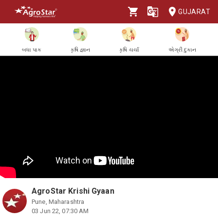
GUJARAT
બધા પાક
કૃષિ જ્ઞાન
કૃષિ ચર્ચા
એગ્રી દુકાન
AgroStar Krishi Gyaan
Pune, Maharashtra
03 Jun 22, 07:30 AM