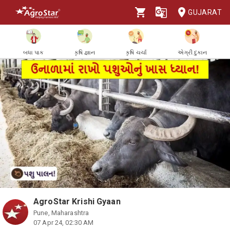
GUJARAT
બધા પાક
કૃષિ જ્ઞાન
કૃષિ ચર્ચા
એગ્રી દુકાન
AgroStar Krishi Gyaan
Pune, Maharashtra
07 Apr 24, 02:30 AM