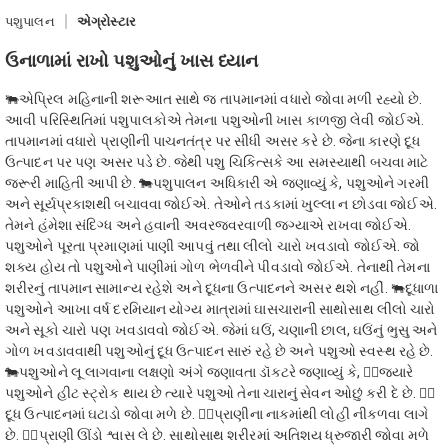
પશુપાલન
એગ્રોસ્ટાર
ઉનાળામાં રાખો પશુઓનું ખાસ ધ્યાન
🐃એપ્રિલ મહિનાની શરૂઆત સાથે જ તાપમાનમાં વધારો જોવા મળી રહ્યો છે.
આવી પરિસ્થિતિમાં પશુપાલકોએ તેમના પશુઓની ખાસ કાળજી લેવી જોઈએ.
તાપમાનમાં વધારો પ્રાણીની પાચનતંત્ર પર સીધી અસર કરે છે. જેના કારણે દૂધ
ઉત્પાદન પર પણ અસર પડે છે. જેથી પશુ ચિકિત્સકે આ સમસ્યાથી બચવા માટે
જરૂરી માહિતી આપી છે. 🐄પશુપાલન અધિકારી એ જણાવ્યું કે, પશુઓને ગરમી
અને સૂર્યપ્રકાશથી બચાવવા જોઈએ. તેઓને તડકામાં ખુલ્લા ન છોડવા જોઈએ.
તેમને હંમેશા સંદિગ્ધ અને હવાની અવરજવરવાળી જગ્યાએ રાખવા જોઈએ.
પશુઓને પૂરતા પ્રમાણમાં પાણી આપવું તથા લીલો ચારો ખવડાવો જોઈએ. જો
શક્ય હોય તો પશુઓને પાણીમાં ગોળ ભેળવીને પીવડાવો જોઈએ. તેનાથી તેમના
શરીરનું તાપમાન સામાન્ય રહેશે અને દૂધના ઉત્પાદનને અસર થશે નહીં. 🐃દૂધાળા
પશુઓને આખા વર્ષ દરમિયાન યોગ્ય માત્રામાં ઘાસચારાની સાથોસાથ લીલો ચારો
અને સૂકો ચારો પણ ખવડાવવો જોઈએ. જેમાં ઘઉં, ચણાની છાલ, ઘઉંનું ભુસુ અને
ગોળ ખવડાવવાથી પશુઓનું દૂધ ઉત્પાદન સારું રહે છે અને પશુઓ સ્વસ્થ રહે છે.
🐄પશુઓને લૂ લાગવાના લક્ષણો અંગે જણાવતા ડૉક્ટરે જણાવ્યું કે, 👉🏻જ્યારે
પશુઓને હીટ સ્ટ્રોક થાય છે ત્યારે પશુઓ તેના ચારાનું સેવન ઓછું કરી દે છે. 👉🏻
દૂધ ઉત્પાદનમાં ઘટાડો જોવા મળે છે. 👉🏻પ્રાણીના નાકમાંથી લોહી નીકળવા લાગે
છે. 👉🏻પ્રાણી ઊંડો શ્વાસ લે છે. સાથોસાથ શરીરમાં અતિશય ધ્રુજારી જોવા મળે