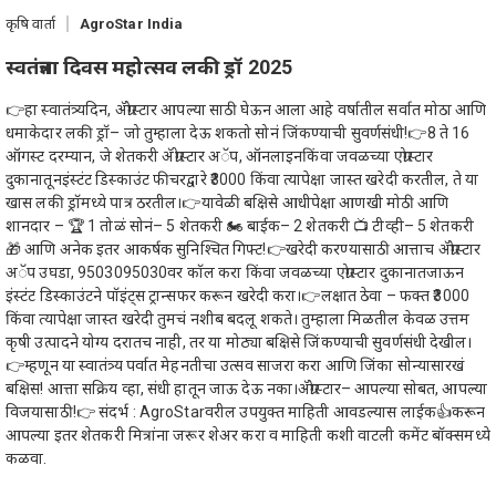
कृषि वार्ता
AgroStar India
स्वतंत्रता दिवस महोत्सव लकी ड्रॉ 2025
👉हा स्वातंत्र्यदिन, ॲग्रोस्टार आपल्या साठी घेऊन आला आहे वर्षातील सर्वात मोठा आणि
धमाकेदार लकी ड्रॉ– जो तुम्हाला देऊ शकतो सोनं जिंकण्याची सुवर्णसंधी!👉8 ते 16
ऑगस्ट दरम्यान, जे शेतकरी ॲग्रोस्टार अॅप, ऑनलाइनकिंवा जवळच्या एग्रोस्टार
दुकानातूनइंस्टंट डिस्काउंट फीचरद्वारे ₹3000 किंवा त्यापेक्षा जास्त खरेदी करतील, ते या
खास लकी ड्रॉमध्ये पात्र ठरतील।👉यावेळी बक्षिसे आधीपेक्षा आणखी मोठी आणि
शानदार – 🏆 1 तोळं सोनं– 5 शेतकरी 🏍️ बाईक– 2 शेतकरी 📺 टीव्ही– 5 शेतकरी
🎁 आणि अनेक इतर आकर्षक सुनिश्चित गिफ्ट!👉खरेदी करण्यासाठी आत्ताच ॲग्रोस्टार
अॅप उघडा, 9503095030वर कॉल करा किंवा जवळच्या एग्रोस्टार दुकानातजाऊन
इंस्टंट डिस्काउंटने पॉइंट्स ट्रान्सफर करून खरेदी करा।👉लक्षात ठेवा – फक्त ₹3000
किंवा त्यापेक्षा जास्त खरेदी तुमचं नशीब बदलू शकते। तुम्हाला मिळतील केवळ उत्तम
कृषी उत्पादने योग्य दरातच नाही, तर या मोठ्या बक्षिसे जिंकण्याची सुवर्णसंधी देखील।
👉म्हणून या स्वातंत्र्य पर्वात मेहनतीचा उत्सव साजरा करा आणि जिंका सोन्यासारखं
बक्षिस! आत्ता सक्रिय व्हा, संधी हातून जाऊ देऊ नका।ॲग्रोस्टार– आपल्या सोबत, आपल्या
विजयासाठी!👉 संदर्भ : AgroStarवरील उपयुक्त माहिती आवडल्यास लाईक👍करून
आपल्या इतर शेतकरी मित्रांना जरूर शेअर करा व माहिती कशी वाटली कमेंट बॉक्समध्ये
कळवा.