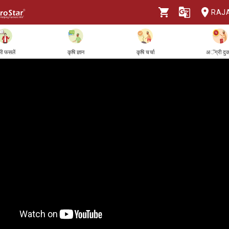
RAJ
ी फसलें
कृषि ज्ञान
कृषि चर्चा
अॅग्री दु