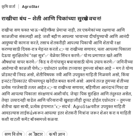
कृषि वार्ता
AgroStar
राखीचा बंध – शेती आणि पिकांच्या सुरक्षेचं वचन!
राखीचा सण फक्त भाऊ–बहिणींच्या प्रेमाचा नाही, तर एकमेकांच्या रक्षणाचा आणि
काळजीचा संकल्पही आहे. जशी बहीण आपल्या भावाच्या दीर्घायुष्याची आणि आनंदी
आयुष्याची कामना करते, तसाच शेतकरीही आपल्या पिकाची आणि शेताची रक्षा
करण्यासाठी दिवस-रात्र मेहनत करतो.👉 या राखीच्या सणावर, चला आपल्या पिकाला
देऊया सुरक्षिततेचं “रक्षा सूत्र”✅ वेळेवर सिंचन करणे✅ योग्य प्रमाणात खते आणि
औषधांचा वापर करणे✅ किड व रोगांपासून बचावासाठी योग्य उपाय करणे✅ जमिनीच्या
आरोग्याची काळजी घेणे👉 एग्रोस्टार प्रत्येक टप्प्यावर तुमच्या सोबत आहे – मग ते योग्य
प्रॉडक्टची निवड असो, शेतीविषयक नवी आणि उपयुक्त माहिती मिळवणे असो, किंवा
इन्स्टंट डिस्काउंट फीचरमधून खरेदीत बचत करणे असो. आमचे तज्ज्ञ तुमच्या शेतीच्या
प्रत्येक गरजेसाठी तत्पर आहेत.👉 या राखीच्या सणावर, बहिणीला आनंदाचं गिफ्ट द्या
आणि आपल्या पिकाला संरक्षणाचं आशीर्वाद. जेव्हा पिक सुरक्षित आणि तंदुरुस्त असेल,
तेव्हा उत्पादनही वाढेल आणि परिवाराची खुशहालीही दुप्पट होईल.एग्रोस्टार – तुमच्या
शेतीचा खरा साथी, प्रत्येक हंगामात."👉 संदर्भ : AgroStarवरील उपयुक्त माहिती
आवडल्यास लाईक👍करून आपल्या इतर शेतकरी मित्रांना जरूर शेअर करा व माहिती
कशी वाटली कमेंट बॉक्समध्ये कळवा.
सण विशेष
अॅग्रोस्टार
कृषी ज्ञान