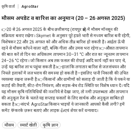
कृषि वार्ता
AgroStar
मौसम अपडेट व बारिश का अनुमान (20 – 26 अगस्त 2025)
👉20 से 26 अगस्त 2025 के बीच छत्तीसगढ़ (रायपुर क्षेत्र) में मौसम मॉनसून की
सक्रियता बनाए रखेगा। Skymet के अनुसार पूरे हफ़्ते भारी से मध्यम बारिश बनी रहेगी,
विशेषकर 22 और 26 अगस्त को और अधिक तीव्र बारिश हो सकती है। आर्द्रता ऊँची
रहने से मौसम काँपने वाला नहीं, बल्कि गीला और उमस भरा रहेगा।👉औसत तापमान
की बात करें तो दिन का अधिकतम तापमान 30–31 °C और रात का न्यूनतम तापमान
24–26 °C रहेगा। जो किसान अब तक फसल की रोपाई आदि कार्य नहीं कर पाए थे,
उन्हें यह बारिश लाभ पहुंचा सकती है।👉हालांकि लगातार बारिश से जलसंचयन और
निचले इलाकों में जलभराव की समस्या हो सकती है—इसलिए पानी निकासी की उचित
व्यवस्था रखना जरूरी है।👉किसानों और ग्रामीणों को सलाह दी जाती है कि वे पकने या
कटाई की तैयारी, कीट-रोग नियंत्रण, और सड़क-बेच रोड स्थिति पर विशेष ध्यान दें। यदि
यह मौसम कृषि गतिविधियों की नजरिये से देखा जाए, तो नमी उपलब्धता और तापमान
की अनुकूल रेंज के चलते यह सप्ताह फसलों के लिए सार्थक और अनुकूल साबित हो
सकता है।👉संदर्भ: AgroStarकिसान भाइयों ये जानकारी आपको कैसी लगी? हमें
कमेंट 💬करके ज़रूर बताएं और लाइक 👍एवं शेयर करें धन्यवाद।
मौसम
स्मार्ट खेती
कृषि ज्ञान