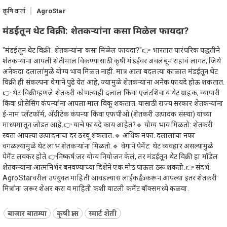
कृषि वार्ता
AgroStar
मंडईतून थेट विक्री: शेतकऱ्यांना कसा मिळेल फायदा?
"मंडईतून थेट विक्री: शेतकऱ्यांना कसा मिळेल फायदा?"👉 भारतात पारंपरिक पद्धतीने
शेतकऱ्यांना आपली शेतीमाल विकण्यासाठी कृषी मंडईवर अवलंबून राहावं लागतं, जिथे
अनेकदा दलालांमुळे योग्य भाव मिळत नाही. मात्र आता बदलत्या काळात मंडईतून थेट
विक्री ही संकल्पना वेगाने पुढे येत आहे, ज्यामुळे शेतकऱ्यांना अनेक फायदे होऊ शकतात.
👉 थेट विक्रीम्हणजे शेतकरी कोणत्याही दलाल किंवा एजंटशिवाय थेट ग्राहक, व्यापारी
किंवा प्रोसेसिंग कंपन्यांना आपला माल विकू शकतात. यासाठी राज्य सरकार शेतकऱ्यांना
ई-नाम प्लॅटफॉर्म, अ‍ॅग्रीटेक कंपन्या किंवा एफपीओ (शेतकरी उत्पादक संस्था) यांच्या
माध्यमातून जोडत आहे.👉 याचे फायदे काय आहेत?🔹 योग्य भाव मिळतो: शेतकरी
स्वतः आपल्या उत्पादनाचा दर ठरवू शकतात.🔹 अधिक नफा: दलालांचा नफा
वगळल्यामुळे थेट लाभ शेतकऱ्यांना मिळतो.🔹 वेगाने पेमेंट: थेट व्यवहार असल्यामुळे
पेमेंट लवकर होते.👉निष्कर्ष:जर योग्य नियोजन केलं, तर मंडईतून थेट विक्री हा मॉडेल
शेतकऱ्यांना आत्मनिर्भर बनवण्याच्या दिशेने एक मोठं पाऊल ठरू शकतो.👉 संदर्भ:
AgroStarवरील उपयुक्त माहिती आवडल्यास लाईक👍करून आपल्या इतर शेतकरी
मित्रांना जरूर शेअर करा व माहिती कशी वाटली कमेंट बॉक्समध्ये कळवा.
बाजार बातम्या
कृषी ज्ञान
स्मार्ट शेती