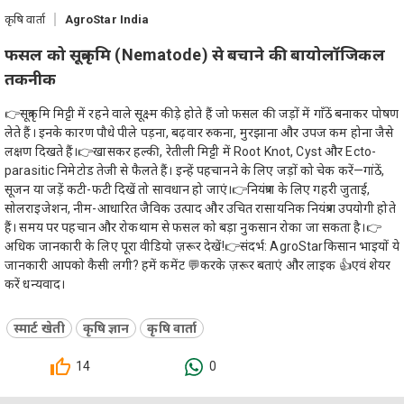
कृषि वार्ता
AgroStar India
फसल को सूत्रकृमि (Nematode) से बचाने की बायोलॉजिकल
तकनीक
👉सूत्रकृमि मिट्टी में रहने वाले सूक्ष्म कीड़े होते हैं जो फसल की जड़ों में गाँठें बनाकर पोषण
लेते हैं। इनके कारण पौधे पीले पड़ना, बढ़वार रुकना, मुरझाना और उपज कम होना जैसे
लक्षण दिखते हैं।👉खासकर हल्की, रेतीली मिट्टी में Root Knot, Cyst और Ecto-
parasitic निमेटोड तेजी से फैलते हैं। इन्हें पहचानने के लिए जड़ों को चेक करें—गांठें,
सूजन या जड़ें कटी-फटी दिखें तो सावधान हो जाएं।👉नियंत्रण के लिए गहरी जुताई,
सोलराइजेशन, नीम-आधारित जैविक उत्पाद और उचित रासायनिक नियंत्रण उपयोगी होते
हैं। समय पर पहचान और रोकथाम से फसल को बड़ा नुकसान रोका जा सकता है।👉
अधिक जानकारी के लिए पूरा वीडियो ज़रूर देखें!👉संदर्भ: AgroStarकिसान भाइयों ये
जानकारी आपको कैसी लगी? हमें कमेंट 💬करके ज़रूर बताएं और लाइक 👍एवं शेयर
करें धन्यवाद।
स्मार्ट खेती
कृषि ज्ञान
कृषि वार्ता
14
0