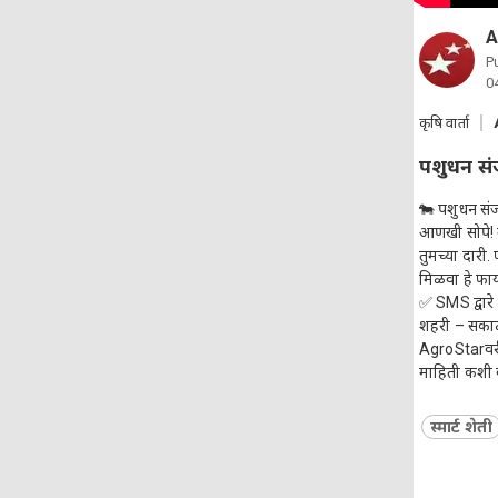
A
P
0
कृषि वार्ता
पशुधन संज
🐄 पशुधन संज
आणखी सोपे! म
तुमच्या दार
मिळवा हे फाय
✅ SMS द्वारे
शहरी – सकाळी
AgroStarवरी
माहिती कशी व
स्मार्ट शेती