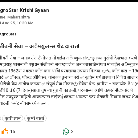
groStar Krishi Gyaan
une, Maharashtra
4 Aug 25, 10:30 AM
AgroStar
ीवनी सेवा – अॅम्ब्युलन्स थेट दारात!
ीवनी सेवा – जनावरांसाठी मोफत मोबाईल अॅम्ब्युलन्स!👉तुमच्या गुरांची देखभाल करण
हाराष्ट्र शासनाची पशुधन संजीवनी सेवाम्हणजेच जनावरांसाठी मोफत मोबाईल अॅम्ब्युलन
ी. फक्त 1962या नंबरवर कॉल करा आणि घरबसल्या उपचार मिळवा.👉📞 कॉल करा – 
दे: ✅ डॉक्टर, फील्ड ऑफिसर, गोसेवक तुमच्या घरी ✅ कृत्रिम गर्भधारणा व विविध आजार
 भेटीची वेळ आधीच कळवा ✅ संपूर्ण सेवा मोफत🕗 सेवेचा वेळ: ग्रामीण – सकाळी 8 ते 2 
 10 ते 6 (7 दिवस)आता तुमच्या गुरांची काळजी, घरबसल्या आणि तत्परतेने!👉 संदर्भ :
ल उपयुक्त माहिती आवडल्यास लाईक👍करून आपल्या इतर शेतकरी मित्रांना जरूर शेअ
ाटली कमेंट बॉक्समध्ये कळवा.
कृषी ज्ञान
कृषी वार्ता
15
3