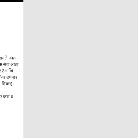
े झाले आता
्स सेवा आता
1962आणि
ांवर उपचार
(6 दिवस)
र करा व