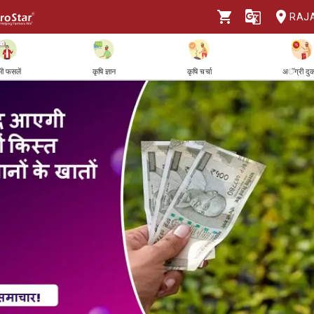
RAJ
ी फसलें
कृषि ज्ञान
कृषि चर्चा
अॅग्री दु