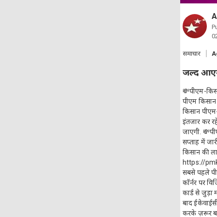
A
P
0
समाचार
A
जल्द आएगी
💸पीएम-किसान
पीएम किसान य
किसान पीएम-क
इंतजार कर रह
जाएगी. 💸पी
सप्ताह में जा
किसान की लाभा
https://pmki
सबसे पहले प
कॉर्नर पर वि
कार्ड से जुड़
बाद ईकेवाईसी
करके ज़रूर बत