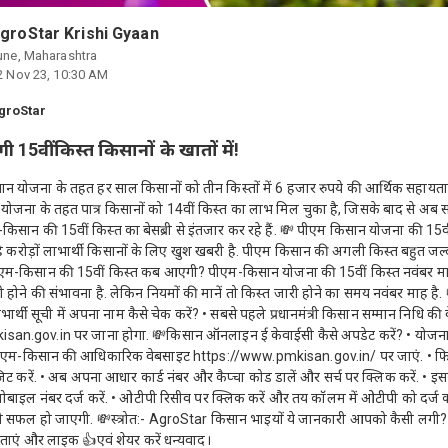
groStar Krishi Gyaan
une, Maharashtra
2 Nov 23, 10:30 AM
groStar
 15वीं किस्त किसानों के खातों में!
 योजना के तहत हर साल किसानों को तीन किस्तों में 6 हजार रुपये की आर्थिक सहायता
ोजना के तहत पात्र किसानों को 14वीं किस्त का लाभ मिल चुका है, जिसके बाद से अब स
िसान की 15वीं किस्त का बेसब्री से इंतजार कर रहे हैं. 💸 पीएम किसान योजना की 15व
े करोड़ों लाभार्थी किसानों के लिए खुश खबरी है. पीएम किसान की अगली किस्त बहुत जल
एम-किसान की 15वीं किस्त कब आएगी? पीएम-किसान योजना की 15वीं किस्त नवंबर म
री होने की संभावना है. लेकिन नियमों की मानें तो किस्त जारी होने का समय नवंबर माह है
र्थी सूची में अपना नाम कैसे चेक करें? • सबसे पहले प्रधानमंत्री किसान सम्मान निधि की
san.gov.in पर जाना होगा. 💸किसान ऑनलाइन ई केवाईसी कैसे अपडेट करें? • योजना 
ीएम-किसान की आधिकारिक वेबसाइट https://www.pmkisan.gov.in/ पर जाएं. • फिर
जिट करें. • अब अपना आधार कार्ड नंबर और कैप्चा कोड डालें और सर्च पर क्लिक करें. • 
ा मोबाइल नंबर दर्ज करें. • ओटीपी रिसीव पर क्लिक करें और तय कॉलम में ओटीपी को दर्ज क
 सफल हो जाएगी. 💸स्त्रोत:- AgroStar किसान भाइयों ये जानकारी आपको कैसी लगी? ह
ाएं और लाइक 👍एवं शेयर करें धन्यवाद।